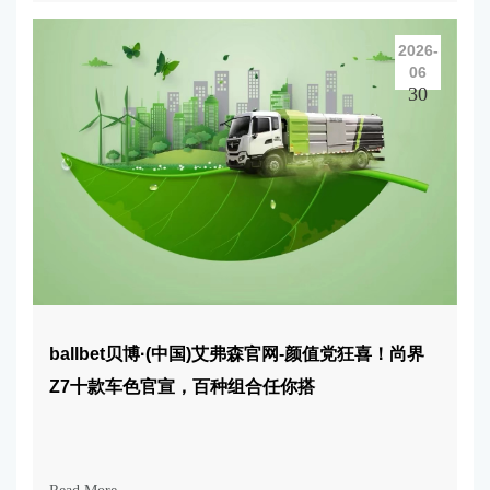
2026-
06
30
ballbet贝博·(中国)艾弗森官网-颜值党狂喜！尚界
Z7十款车色官宣，百种组合任你搭