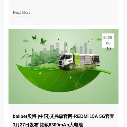
Read More
2026-
06
30
ballbet贝博·(中国)艾弗森官网-REDMI 15A 5G官宣
3月27日发布 搭载6300mAh大电池