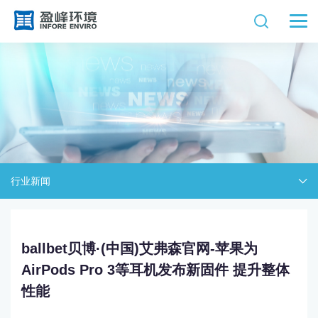
行业新闻
ballbet贝博·(中国)艾弗森官网-苹果为
AirPods Pro 3等耳机发布新固件 提升整体
性能