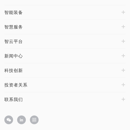
智能装备
智慧服务
智云平台
新闻中心
科技创新
投资者关系
联系我们