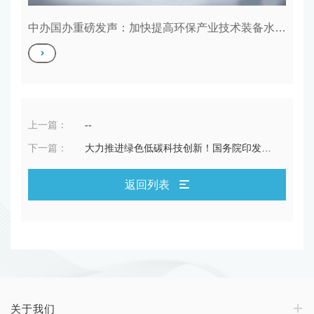
中办国办重磅发声：加快提高环保产业技术装备水平，做大做强龙头企业
上一篇：
--
下一篇：
大力推进绿色低碳科技创新！国务院印发
《2030年前碳达峰行动方案》
返回列表
关于我们