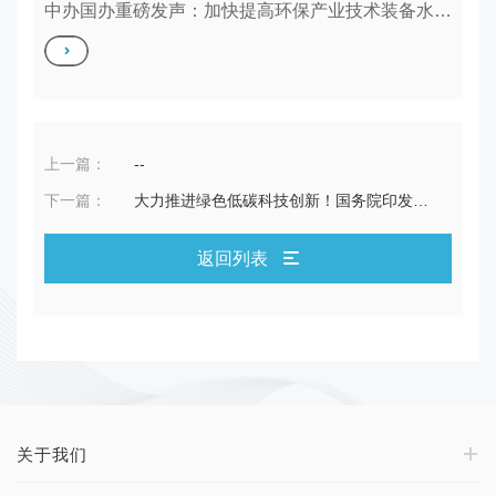
中办国办重磅发声：加快提高环保产业技术装备水平，做大做强龙头企业
上一篇：
--
下一篇：
大力推进绿色低碳科技创新！国务院印发
《2030年前碳达峰行动方案》
返回列表
关于我们