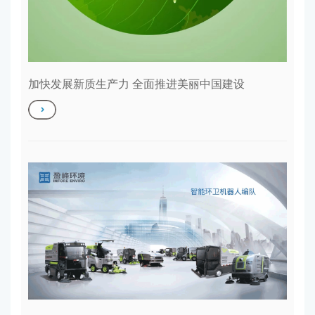
加快发展新质生产力 全面推进美丽中国建设