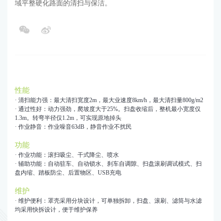
域平整硬化路面的清扫与保洁。
性能
· 清扫能力强：最大清扫宽度2m，最大业速度8km/h，最大清扫量800g/m2
· 通过性好：动力强劲，爬坡度大于25%。扫盘收缩后，整机最小宽度仅
1.3m。转弯半径仅1.2m，可实现原地掉头
· 作业静音：作业噪音63dB，静音作业不扰民
功能
· 作业功能：滚扫吸尘、干式降尘、喷水
· 辅助功能：自动驻车、自动锁水、刹车自调隙、扫盘滚刷调试模式、扫
盘内缩、踏板防尘、后置物区、USB充电
维护
· 维护便利：罩壳采用分块设计，可单独拆卸，扫盘、滚刷、滤筒与水滤
均采用快拆设计，便于维护保养